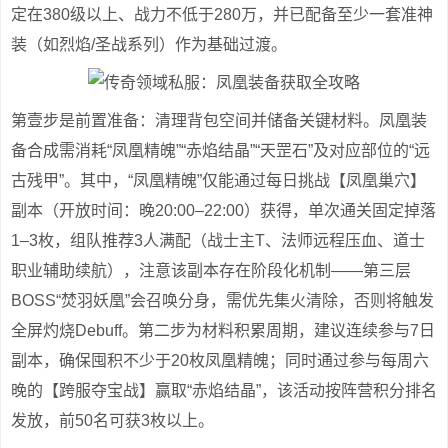
定在380级以上、战力不低于280万，并已配备至少一套准神
装（如烈焰/圣战系列）作为基础过渡。
第壹步是前置准备：清理背包空间并储备关键材料。凤凰装
备合成需消耗“凤凰精魄”“赤焰结晶”“天罡石”及对应部位的“远
古残甲”。其中，“凤凰精魄”仅能通过每日挑战【凤凰巢穴】
副本（开放时间：晚20:00–22:00）获得，单次通关固定掉落
1–3枚，组队推荐3人满配（战士主T、法师远程压血、道士
职业辅助续航），注意该副本存在阶段化机制——第三层
BOSS“焚羽妖凰”会召唤分身，需优先集火清除，否则将触发
全屏灼烧Debuff。第二步为材料积累周期，建议连续参与7日
副本，确保囤积不少于20枚凤凰精魄；同时通过参与每周六
晚的【跨服夺宝战】赢取“赤焰结晶”，该活动按阵营积分排名
发放，前50名可获3枚以上。