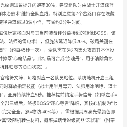
色光纹则短暂提升闪避率30%。建议组队时由战士开道踩蓝
群体治愈术”维持全队血线。特别注意第7个岔路口存在隐藏
捷径通道跳过3波小怪，节省约2分钟时间。
每位玩家将面对与其当前装备评分蕞接近的镜像BOSS，该
剑法、法师的雷电术），但施法延迟降低20%。破局关键在
特效时（约每45秒一次），全队需在3秒内集火攻击其本体投
掉落“心魔结晶”。此结晶可合成“涤魂丹”，用于清除角色
暴击抗性归零等负面状态）。
九宫格符文阵，每格对应一名队员站位。系统随机开启三组
玩家同时释放指定技能（战士用半月弯刀、法师用冰咆哮、道士
暴”，全屏持续掉血5秒。推荐提前约定手势信号（如举左手=
部三组后，终极BOSS“迷心尊者”降临，其核心机制为“七
+完完全全，怒=物防-40%等），需根据其周身光晕颜色即
真”及随机转生材料，概率掉落传说级武器“忘忧斩”（附带