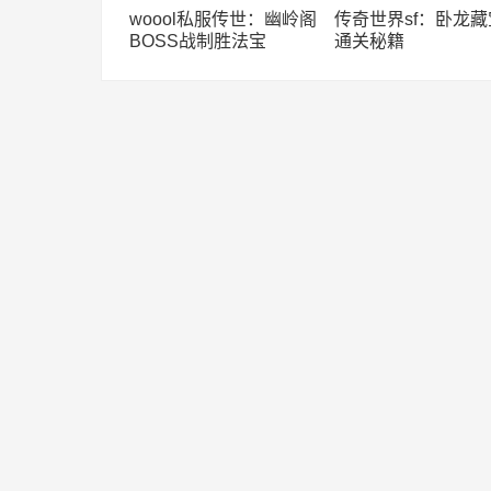
woool私服传世：幽岭阁
传奇世界sf：卧龙
BOSS战制胜法宝
通关秘籍