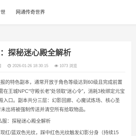
传世
网通传奇世界
：探秘迷心殿全解析
网
2026-01-26 18:30:15
1073 浏览
报的特色副本，通常开放于角色等级达到60级且完成前置
在王城NPC“守殿长老”处领取“迷心令”，消耗3枚绑定元宝
迷心殿入口。副本共分三层：幻影回廊、心魔试炼场、核心圣
时未出将被强制传送并清空所有拾取物品。
现红/蓝双色光纹，踩中红色光纹触发幻影分身（持续15