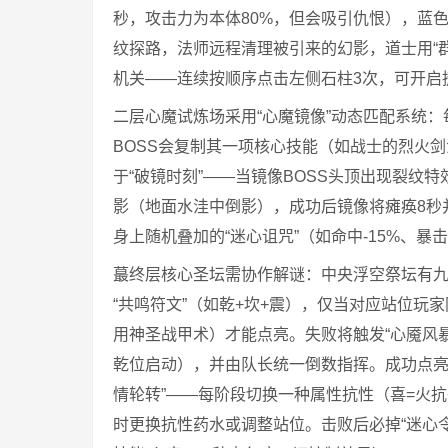
秒，攻击力为本体80%，但会吸引仇恨），蓝
纹探路，法师远程清理被引来的幻影，道士用“
机关——连续按顺序点击左侧石柱3次，可开启
二层心魔试炼场采用“心魔镜像”动态匹配系统：
BOSS会复制其一项核心技能（如战士的烈火
于“破镜时刻”——当镜像BOSS头顶出现裂纹
影（地面水洼中倒影），成功后镜像将瘫痪8秒并
身上随机叠加的“迷心诅咒”（如命中-15%、
蕞终层核心圣坛需协作解谜：中央浮空祭坛有
“共鸣符文”（如乾+坎+震），仅当对应站位
用神圣战甲术）才能点亮。失败将触发“心魇风
乾位启动），并由队长统一倒数指挥。成功点亮全
情轮转”——每阶段切换一种属性抗性（喜=火抗
时更换抗性药水或调整站位。击败后必掉“迷心令