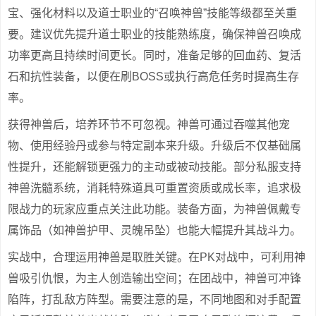
宝、强化材料以及道士职业的“召唤神兽”技能等级都至关重
要。建议优先提升道士职业的技能熟练度，确保神兽召唤成
功率更高且持续时间更长。同时，准备足够的回血药、复活
石和抗性装备，以便在刷BOSS或执行高危任务时提高生存
率。
获得神兽后，培养环节不可忽视。神兽可通过吞噬其他宠
物、使用经验丹或参与特定副本来升级。升级后不仅基础属
性提升，还能解锁更强力的主动或被动技能。部分私服支持
神兽洗髓系统，消耗特殊道具可重置资质或成长率，追求极
限战力的玩家应重点关注此功能。装备方面，为神兽佩戴专
属饰品（如神兽护甲、灵魄吊坠）也能大幅提升其战斗力。
实战中，合理运用神兽是取胜关键。在PK对战中，可利用神
兽吸引仇恨，为主人创造输出空间；在团战中，神兽可冲锋
陷阵，打乱敌方阵型。需要注意的是，不同地图和对手配置