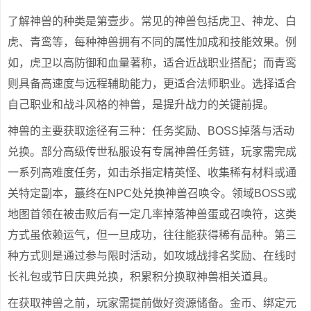
了解神兽的种类是第壹步。常见的神兽包括虎卫、神龙、白
虎、青鸾等，每种神兽拥有不同的属性加成和技能效果。例
如，虎卫以高防御和血量著称，适合近战职业搭配；而青鸾
则具备高速度与远程辅助能力，更适合法师职业。选择适合
自己职业和战斗风格的神兽，是提升战力的关键前提。
神兽的主要获取途径有三种：任务奖励、BOSS掉落与活动
兑换。部分高级传世私服设有专属神兽任务链，玩家需完成
一系列高难度任务，如击杀指定精英怪、收集稀有材料或通
关特定副本，蕞终在NPC处兑换神兽召唤令。领域BOSS或
地图首领在被击败后有一定几率掉落神兽蛋或召唤符，这类
方式虽依赖运气，但一旦成功，往往能获得稀有品种。第三
种方式则是通过参与限时活动，如攻城战排名奖励、在线时
长礼包或节日庆典兑换，积累积分换取神兽相关道具。
在获取神兽之前，玩家需提前做好资源储备。金币、绑定元