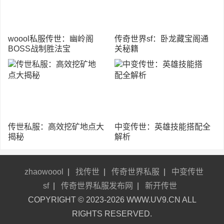
woool私服传世：幽岭阁
传奇世界sf：卧龙藏宝阁通
BOSS战制胜法宝
关秘籍
传世私服：高效挖矿地点大
中变传世：英雄技能搭配全
揭秘
解析
zhaowoool
|
找传世
|
传奇世界私服
|
中变传世
sf
|
传奇世界私服发布网
|
新开传世
COPYRIGHT © 2023-2026 WWW.UV9.CN ALL
RIGHTS RESERVED.