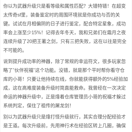
你以为武器升级只是看等级和属性匹配？大错特错！在超变
太传奇sf里，装备鉴定时的周围环境就是你成功与否的关
键。试试在月相偏阴的日子进行鉴定，配合特定星象，成功
率会上涨至少15%！记得去年冬天，我和兄弟们在霜月之夜
连续升级了20把王著之剑，只有三把失败，这在以往是完全
不可能的。
说到提升成功率的神器，除了常规的幸运符文，很多玩家忽
略了"伙伴祝福"这个功能。没错，就是那个平时帮你看守仓
库的小哥！只要让他持续在线，你就能获得额外的5%经验加
成，这在高难度装备升级时简直能救命。我曾经在一次决定
命运的神器升级中，正是㸆着仓库管理员小哥的祝福才躲过
系统判定，保住了祖传的屠龙剑！
别以为武器升级只是㸆打怪升级就行，其实合理分配经验才
是王道。每次升级前，先用神行术在经验区转上几圈，确保